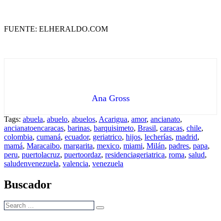
FUENTE: ELHERALDO.COM
Ana Gross
Tags:
abuela
,
abuelo
,
abuelos
,
Acarigua
,
amor
,
ancianato
,
ancianatoencaracas
,
barinas
,
barquisimeto
,
Brasil
,
caracas
,
chile
,
colombia
,
cumaná
,
ecuador
,
geriatrico
,
hijos
,
lecherías
,
madrid
,
mamá
,
Maracaibo
,
margarita
,
mexico
,
miami
,
Milán
,
padres
,
papa
,
peru
,
puertolacruz
,
puertoordaz
,
residenciageriatrica
,
roma
,
salud
,
saludenvenezuela
,
valencia
,
venezuela
Buscador