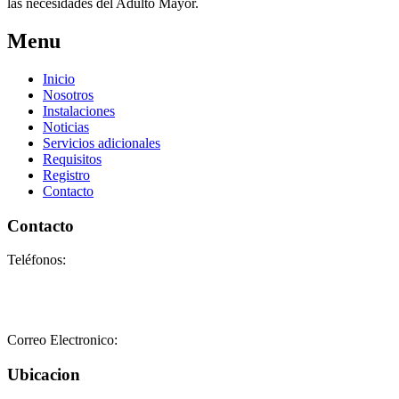
las necesidades del Adulto Mayor.
Menu
Inicio
Nosotros
Instalaciones
Noticias
Servicios adicionales
Requisitos
Registro
Contacto
Contacto
Teléfonos:
+58-212-3151077
+58-212-3152102
+58-412-0680325
Correo Electronico:
info@geriatricoelisa.com
Ubicacion