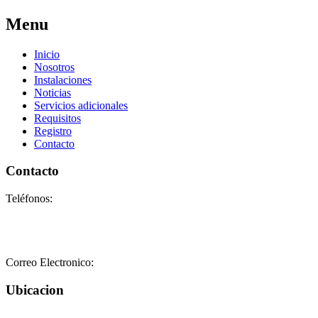
Menu
Inicio
Nosotros
Instalaciones
Noticias
Servicios adicionales
Requisitos
Registro
Contacto
Contacto
Teléfonos:
+58-212-3151077
+58-212-3152102
+58-412-0680325
Correo Electronico:
info@geriatricoelisa.com
Ubicacion