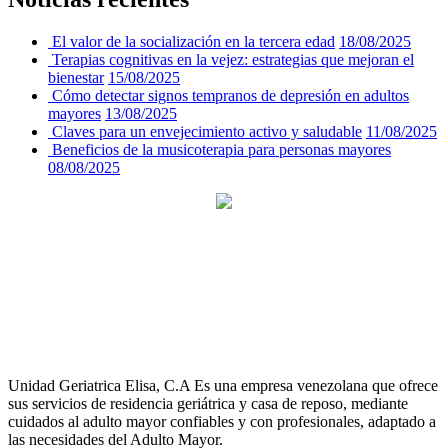
El valor de la socialización en la tercera edad
18/08/2025
Terapias cognitivas en la vejez: estrategias que mejoran el
bienestar
15/08/2025
Cómo detectar signos tempranos de depresión en adultos
mayores
13/08/2025
Claves para un envejecimiento activo y saludable
11/08/2025
Beneficios de la musicoterapia para personas mayores
08/08/2025
Unidad Geriatrica Elisa, C.A Es una empresa venezolana que ofrece
sus servicios de residencia geriátrica y casa de reposo, mediante
cuidados al adulto mayor confiables y con profesionales, adaptado a
las necesidades del Adulto Mayor.