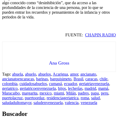
algo conocido como “desinhibición”, que da acceso a las
profundidades de la conciencia de una persona, por lo que se
pueden entrar los recuerdos y pensamientos de la infancia y otros
periodos de la vida.
FUENTE:
CHAPIN RADIO
Ana Gross
Tags:
abuela
,
abuelo
,
abuelos
,
Acarigua
,
amor
,
ancianato
,
ancianatoencaracas
,
barinas
,
barquisimeto
,
Brasil
,
caracas
,
chile
,
colombia
,
cuidadosabuelos
,
cumaná
,
ecuador
,
geriatriavenezuela
,
geriatrico
,
geriatricoenvenezuela
,
hijos
,
lecherías
,
madrid
,
mamá
,
Maracaibo
,
margarita
,
mexico
,
miami
,
Milán
,
padres
,
papa
,
peru
,
puertolacruz
,
puertoordaz
,
residenciageriatrica
,
roma
,
salud
,
saludadultomayor
,
saludenvenezuela
,
valencia
,
venezuela
Buscador