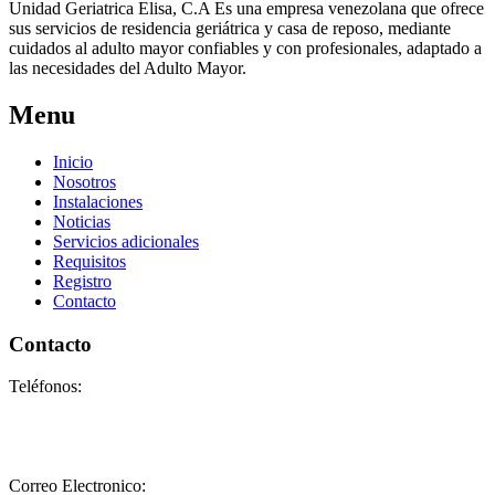
Unidad Geriatrica Elisa, C.A Es una empresa venezolana que ofrece
sus servicios de residencia geriátrica y casa de reposo, mediante
cuidados al adulto mayor confiables y con profesionales, adaptado a
las necesidades del Adulto Mayor.
Menu
Inicio
Nosotros
Instalaciones
Noticias
Servicios adicionales
Requisitos
Registro
Contacto
Contacto
Teléfonos:
+58-212-3151077
+58-212-3152102
+58-412-0680325
Correo Electronico:
info@geriatricoelisa.com