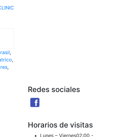
LINIC
rasil
,
atrico
,
res
,
Redes sociales
Facebook
X
Instagram
Threads
Telegram
Ti
Seguir
Seguir
Seguir
Seguir
Seguir
Se
Horarios de visitas
Lunes – Viernes
02:00 -