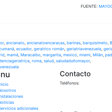
FUENTE:
MAYOC
or
,
ancianato
,
ancianatoencaracas
,
barinas
,
barquisimeto
,
B
cumaná
,
ecuador
,
geratrico román
,
geriatriavenezuela
,
geri
rid
,
mamá
,
Maracaibo
,
margarita
,
mexico
,
miami
,
Milán
,
pad
denciageriatrica
,
roma
,
salud
,
saludadultomayor
,
venezuela
nu
Contacto
Teléfonos:
Inicio
+58-212-3151077
Nosotros
+58-212-3152102
Instalaciones
+58-412-0680325
Noticias
Servicios adicionales