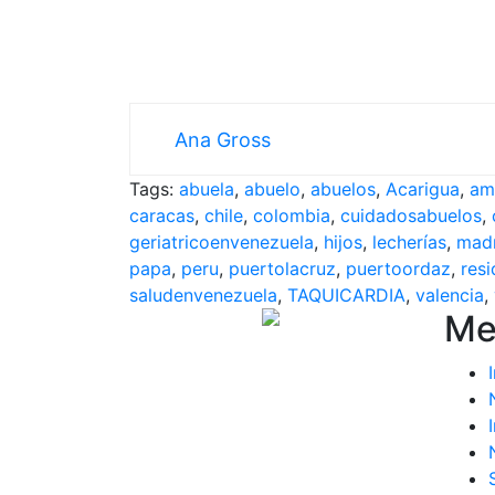
Ana Gross
Tags:
abuela
,
abuelo
,
abuelos
,
Acarigua
,
am
caracas
,
chile
,
colombia
,
cuidadosabuelos
,
geriatricoenvenezuela
,
hijos
,
lecherías
,
mad
papa
,
peru
,
puertolacruz
,
puertoordaz
,
resi
saludenvenezuela
,
TAQUICARDIA
,
valencia
,
Me