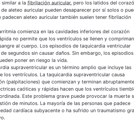
 similar a la
fibrilación auricular
, pero los latidos del coraz
 de aleteo auricular pueden desaparecer por sí solos o pu
 padecen aleteo auricular también suelen tener fibrilación
arritmia comienza en las cavidades inferiores del corazón
rápida no permite que los ventrículos se llenen y compriman
sangre al cuerpo. Los episodios de taquicardia ventricular
 de segundos sin causar daños. Sin embargo, los episodios
eden poner en riesgo la vida.
dia supraventricular es un término amplio que incluye las
 los ventrículos. La taquicardia supraventricular causa
zón (palpitaciones) que comienzan y terminan abruptamente
ctricas caóticas y rápidas hacen que los ventrículos tiemb
ordinada. Este problema grave puede provocar la muerte s
estión de minutos. La mayoría de las personas que padece
ermedad cardíaca subyacente o ha sufrido un traumatismo gr
yo.