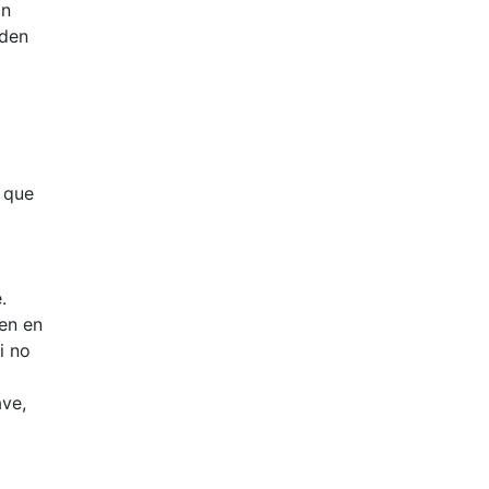
ón
eden
 que
.
len en
i no
ave,