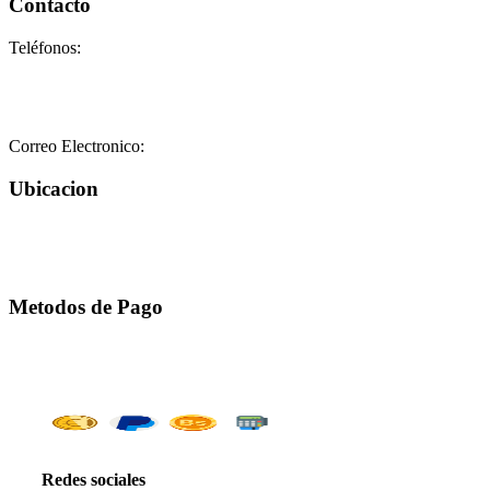
Contacto
Teléfonos:
+58-212-3151077
+58-212-3152102
+58-412-0680325
Correo Electronico:
info@geriatricoelisa.com
Ubicacion
Metodos de Pago
Redes sociales