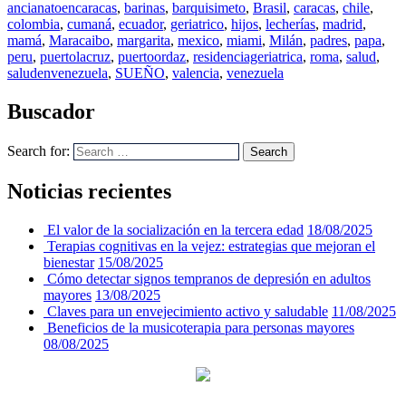
ancianatoencaracas
,
barinas
,
barquisimeto
,
Brasil
,
caracas
,
chile
,
colombia
,
cumaná
,
ecuador
,
geriatrico
,
hijos
,
lecherías
,
madrid
,
mamá
,
Maracaibo
,
margarita
,
mexico
,
miami
,
Milán
,
padres
,
papa
,
peru
,
puertolacruz
,
puertoordaz
,
residenciageriatrica
,
roma
,
salud
,
saludenvenezuela
,
SUEÑO
,
valencia
,
venezuela
Buscador
Search for:
Search
Noticias recientes
El valor de la socialización en la tercera edad
18/08/2025
Terapias cognitivas en la vejez: estrategias que mejoran el
bienestar
15/08/2025
Cómo detectar signos tempranos de depresión en adultos
mayores
13/08/2025
Claves para un envejecimiento activo y saludable
11/08/2025
Beneficios de la musicoterapia para personas mayores
08/08/2025