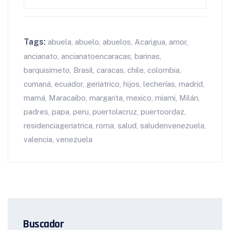
Tags:
abuela
,
abuelo
,
abuelos
,
Acarigua
,
amor
,
ancianato
,
ancianatoencaracas
,
barinas
,
barquisimeto
,
Brasil
,
caracas
,
chile
,
colombia
,
cumaná
,
ecuador
,
geriatrico
,
hijos
,
lecherías
,
madrid
,
mamá
,
Maracaibo
,
margarita
,
mexico
,
miami
,
Milán
,
padres
,
papa
,
peru
,
puertolacruz
,
puertoordaz
,
residenciageriatrica
,
roma
,
salud
,
saludenvenezuela
,
valencia
,
venezuela
Buscador