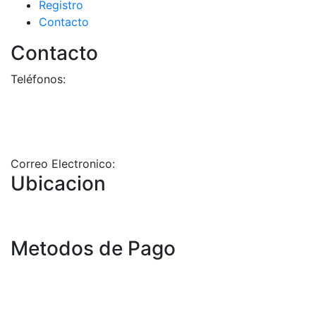
Registro
Contacto
Contacto
Teléfonos:
+58-212-3151077
+58-212-3152102
+58-412-0680325
Correo Electronico:
info@geriatricoelisa.com
Ubicacion
Metodos de Pago