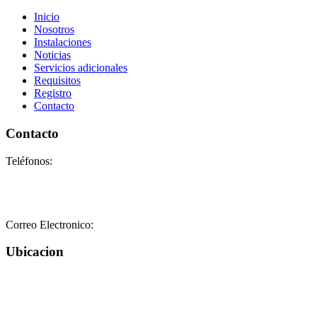
Inicio
Nosotros
Instalaciones
Noticias
Servicios adicionales
Requisitos
Registro
Contacto
Contacto
Teléfonos:
+58-212-3151077
+58-212-3152102
+58-412-0680325
Correo Electronico:
info@geriatricoelisa.com
Ubicacion