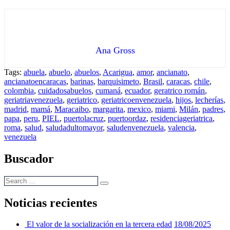
Ana Gross
Tags:
abuela
,
abuelo
,
abuelos
,
Acarigua
,
amor
,
ancianato
,
ancianatoencaracas
,
barinas
,
barquisimeto
,
Brasil
,
caracas
,
chile
,
colombia
,
cuidadosabuelos
,
cumaná
,
ecuador
,
geratrico román
,
geriatriavenezuela
,
geriatrico
,
geriatricoenvenezuela
,
hijos
,
lecherías
,
madrid
,
mamá
,
Maracaibo
,
margarita
,
mexico
,
miami
,
Milán
,
padres
,
papa
,
peru
,
PIEL
,
puertolacruz
,
puertoordaz
,
residenciageriatrica
,
roma
,
salud
,
saludadultomayor
,
saludenvenezuela
,
valencia
,
venezuela
Buscador
Noticias recientes
El valor de la socialización en la tercera edad
18/08/2025