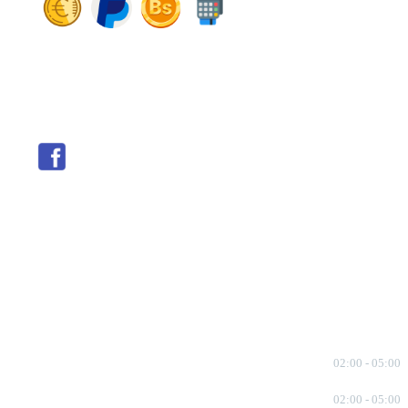
Redes sociales
Threads
Seguir
Facebook
X
Instagram
Telegram
TikTok
Seguir
Seguir
Seguir
Seguir
Seguir
Horarios de visitas
Lunes – Viernes
02:00 - 05:00
Sabados
02:00 - 05:00