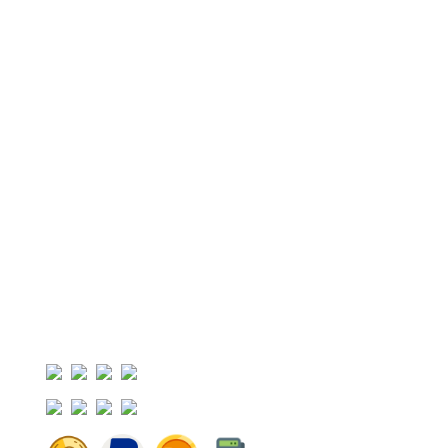
Correo Electronico:
info@geriatricoelisa.com
Ubicacion
Metodos de Pago