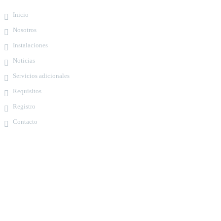
Inicio
Nosotros
Instalaciones
Noticias
Servicios adicionales
Requisitos
Registro
Contacto
Contacto
Teléfonos:
+58-212-3151077
+58-212-3152102
+58-412-0680325