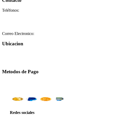
Contacto
Teléfonos:
+58-212-3151077
+58-212-3152102
+58-412-0680325
Correo Electronico:
info@geriatricoelisa.com
Ubicacion
Metodos de Pago
Redes sociales