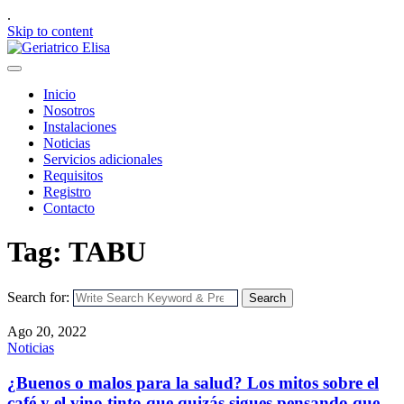
.
Skip to content
Inicio
Nosotros
Instalaciones
Noticias
Servicios adicionales
Requisitos
Registro
Contacto
Tag: TABU
Search for:
Search
Ago 20, 2022
Noticias
¿Buenos o malos para la salud? Los mitos sobre el
café y el vino tinto que quizás sigues pensando que