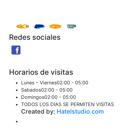
Redes sociales
Facebook
X
Instagram
Threads
Telegram
TikTok
Seguir
Seguir
Seguir
Seguir
Seguir
Seguir
Horarios de visitas
Lunes – Viernes
02:00 - 05:00
Sabados
02:00 - 05:00
Domingos
02:00 - 05:00
TODOS LOS DIAS SE PERMITEN VISITAS
Created by:
Hatelstudio.com