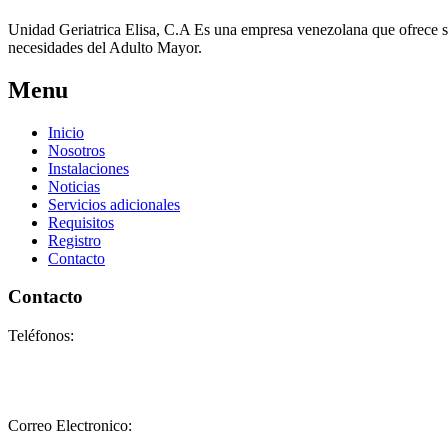
Unidad Geriatrica Elisa, C.A Es una empresa venezolana que ofrece sus
necesidades del Adulto Mayor.
Menu
Inicio
Nosotros
Instalaciones
Noticias
Servicios adicionales
Requisitos
Registro
Contacto
Contacto
Teléfonos:
+58-212-3151077
+58-212-3152102
+58-412-0680325
Correo Electronico:
info@geriatricoelisa.com