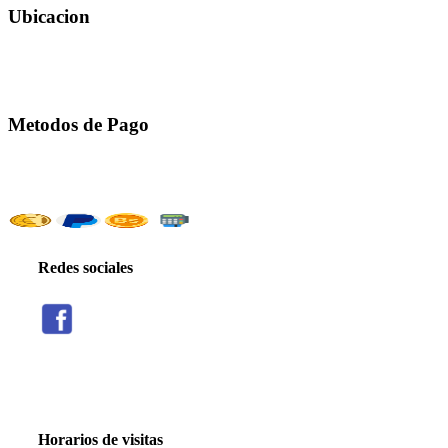
Ubicacion
Metodos de Pago
Redes sociales
Threads
Seguir
Facebook
X
Instagram
Telegram
TikTok
Seguir
Seguir
Seguir
Seguir
Seguir
Horarios de visitas