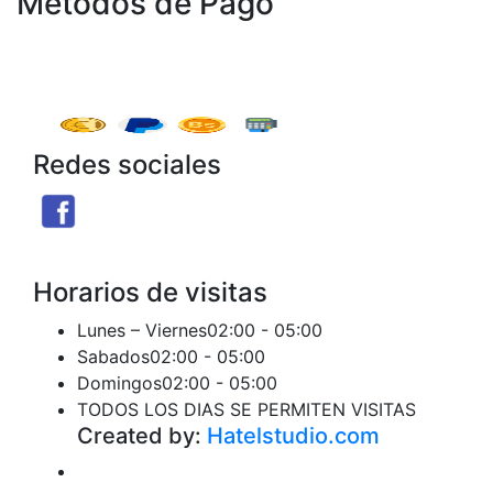
Metodos de Pago
Redes sociales
Facebook
X
Instagram
Threads
Telegram
TikTok
Seguir
Seguir
Seguir
Seguir
Seguir
Seguir
Horarios de visitas
Lunes – Viernes
02:00 - 05:00
Sabados
02:00 - 05:00
Domingos
02:00 - 05:00
TODOS LOS DIAS SE PERMITEN VISITAS
Created by:
Hatelstudio.com