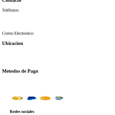
Contacto
Teléfonos:
+58-212-3151077
+58-212-3152102
+58-412-0680325
Correo Electronico:
info@geriatricoelisa.com
Ubicacion
Metodos de Pago
Redes sociales