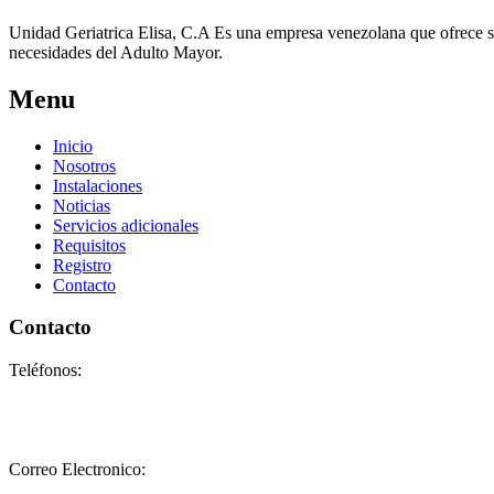
Unidad Geriatrica Elisa, C.A Es una empresa venezolana que ofrece sus
necesidades del Adulto Mayor.
Menu
Inicio
Nosotros
Instalaciones
Noticias
Servicios adicionales
Requisitos
Registro
Contacto
Contacto
Teléfonos:
+58-212-3151077
+58-212-3152102
+58-412-0680325
Correo Electronico:
info@geriatricoelisa.com