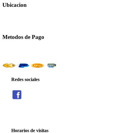
Ubicacion
Metodos de Pago
Redes sociales
Threads
Seguir
Facebook
X
Instagram
Telegram
TikTok
Seguir
Seguir
Seguir
Seguir
Seguir
Horarios de visitas