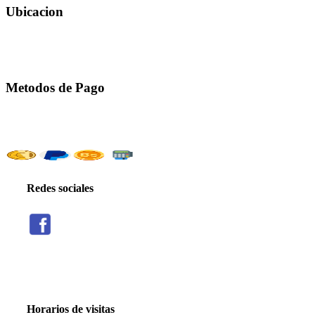
Ubicacion
Metodos de Pago
Redes sociales
Threads
Seguir
Facebook
X
Instagram
Telegram
TikTok
Seguir
Seguir
Seguir
Seguir
Seguir
Horarios de visitas