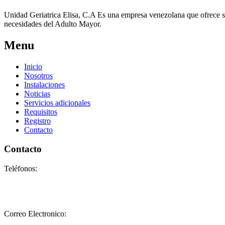
Unidad Geriatrica Elisa, C.A Es una empresa venezolana que ofrece sus
necesidades del Adulto Mayor.
Menu
Inicio
Nosotros
Instalaciones
Noticias
Servicios adicionales
Requisitos
Registro
Contacto
Contacto
Teléfonos:
+58-212-3151077
+58-212-3152102
+58-412-0680325
Correo Electronico:
info@geriatricoelisa.com