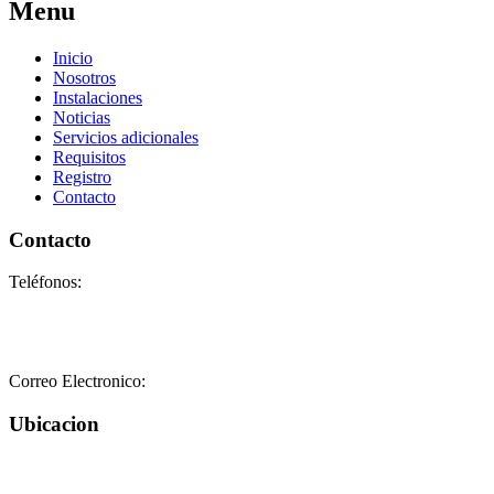
Menu
Inicio
Nosotros
Instalaciones
Noticias
Servicios adicionales
Requisitos
Registro
Contacto
Contacto
Teléfonos:
+58-212-3151077
+58-212-3152102
+58-412-0680325
Correo Electronico:
info@geriatricoelisa.com
Ubicacion