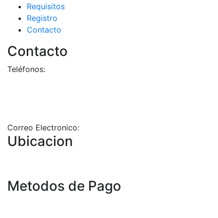
Requisitos
Registro
Contacto
Contacto
Teléfonos:
+58-212-3151077
+58-212-3152102
+58-412-0680325
Correo Electronico:
info@geriatricoelisa.com
Ubicacion
Metodos de Pago