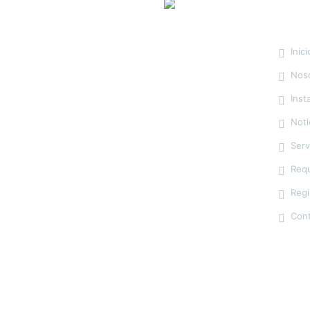
Men
Inici
Nos
Inst
Unidad Geriatrica Elisa, C.A Es una
Noti
empresa venezolana que ofrece sus
Serv
servicios de residencia geriátrica y casa
de reposo, mediante cuidados al adulto
Requ
mayor confiables y con profesionales,
adaptado a las necesidades del Adulto
Regi
Mayor.
Con