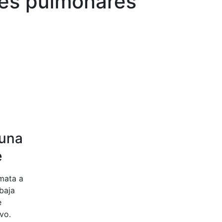
es pulmonares
 una
e
mata a
baja
e
vo.