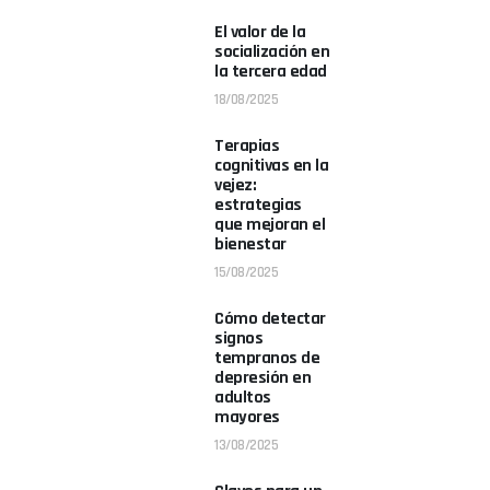
El valor de la
socialización en
la tercera edad
18/08/2025
Terapias
cognitivas en la
vejez:
estrategias
que mejoran el
bienestar
15/08/2025
Cómo detectar
signos
tempranos de
depresión en
adultos
mayores
13/08/2025