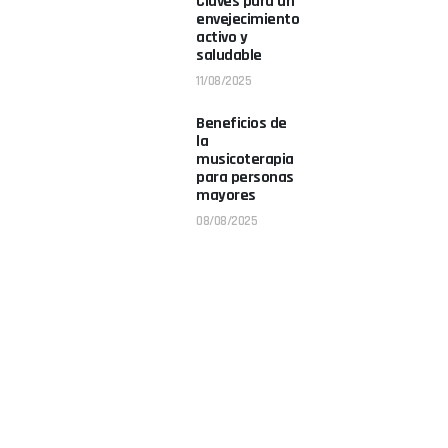
Claves para un
envejecimiento
activo y
saludable
11/08/2025
Beneficios de
la
musicoterapia
para personas
mayores
08/08/2025