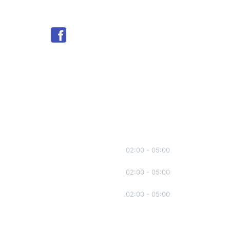
Redes sociales
Facebook
X
Instagram
Threads
Telegram
Ti
Seguir
Seguir
Seguir
Seguir
Seguir
Se
Horarios de visitas
Lunes – Viernes
02:00 - 05:00
Sabados
02:00 - 05:00
Domingos
02:00 - 05:00
TODOS LOS DIAS SE PERMITEN
VISITAS