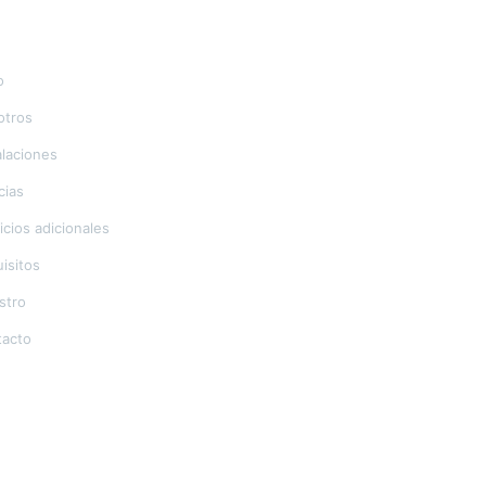
Contacto
u
Teléfonos:
o
+58-212-3151077
+58-212-3152102
otros
+58-412-0680325
alaciones
Correo Electronico:
cias
info@geriatricoelisa.com
icios adicionales
isitos
stro
tacto
Ubicacion