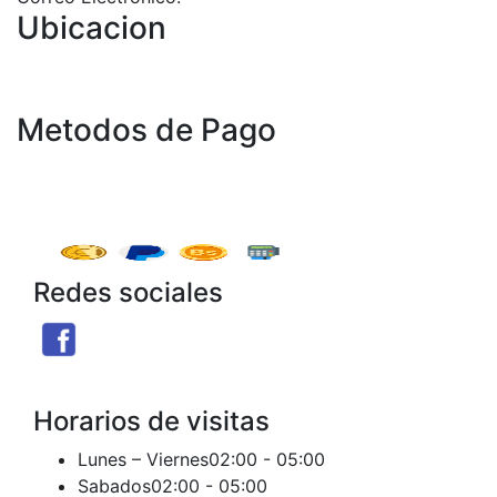
Ubicacion
Metodos de Pago
Redes sociales
Facebook
X
Instagram
Threads
Telegram
TikTok
Seguir
Seguir
Seguir
Seguir
Seguir
Seguir
Horarios de visitas
Lunes – Viernes
02:00 - 05:00
Sabados
02:00 - 05:00