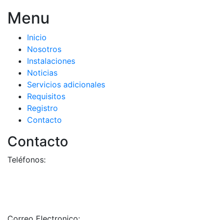
Menu
Inicio
Nosotros
Instalaciones
Noticias
Servicios adicionales
Requisitos
Registro
Contacto
Contacto
Teléfonos:
+58-212-3151077
+58-212-3152102
+58-412-0680325
Correo Electronico:
info@geriatricoelisa.com