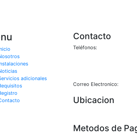
nu
Contacto
Teléfonos:
Inicio
+58-212-3151077
Nosotros
+58-212-3152102
Instalaciones
+58-412-0680325
Noticias
Servicios adicionales
Correo Electronico:
Requisitos
info@geriatricoelisa.com
Registro
Ubicacion
Contacto
Metodos de Pa