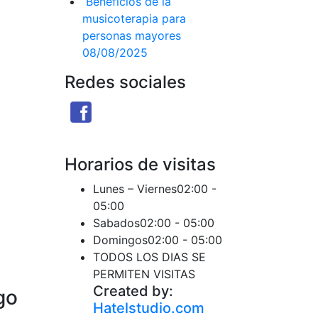
Beneficios de la
musicoterapia para
personas mayores
08/08/2025
Redes sociales
Facebook
X
Instagram
Threads
Telegram
Ti
Seguir
Seguir
Seguir
Seguir
Seguir
Se
Horarios de visitas
Lunes – Viernes
02:00 -
05:00
Sabados
02:00 - 05:00
Domingos
02:00 - 05:00
TODOS LOS DIAS SE
PERMITEN VISITAS
Created by:
go
Hatelstudio.com