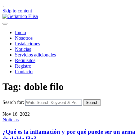
.
Skip to content
Inicio
Nosotros
Instalaciones
Noticias
Servicios adicionales
Requisitos
Registro
Contacto
Tag: doble filo
Search for:
Search
Nov 16, 2022
Noticias
¿Qué es la inflamación y por qué puede ser un arma
de doble filo?