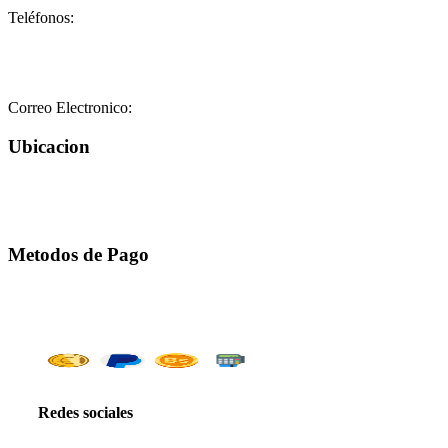
Teléfonos:
+58-212-3151077
+58-212-3152102
+58-412-0680325
Correo Electronico:
info@geriatricoelisa.com
Ubicacion
Metodos de Pago
Redes sociales