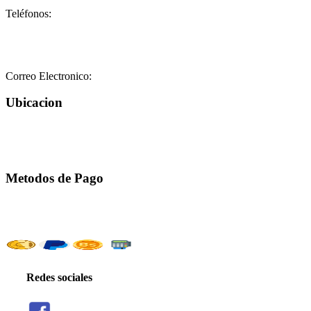
Teléfonos:
+58-212-3151077
+58-212-3152102
+58-412-0680325
Correo Electronico:
info@geriatricoelisa.com
Ubicacion
Metodos de Pago
Redes sociales