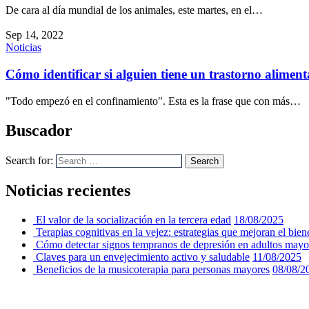
De cara al día mundial de los animales, este martes, en el…
Sep 14, 2022
Noticias
Cómo identificar si alguien tiene un trastorno aliment
"Todo empezó en el confinamiento". Esta es la frase que con más…
Buscador
Search for:
Search
Noticias recientes
El valor de la socialización en la tercera edad
18/08/2025
Terapias cognitivas en la vejez: estrategias que mejoran el bien
Cómo detectar signos tempranos de depresión en adultos mayo
Claves para un envejecimiento activo y saludable
11/08/2025
Beneficios de la musicoterapia para personas mayores
08/08/2