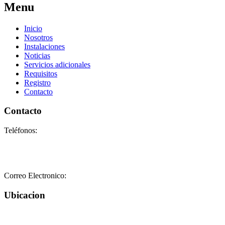
Menu
Inicio
Nosotros
Instalaciones
Noticias
Servicios adicionales
Requisitos
Registro
Contacto
Contacto
Teléfonos:
+58-212-3151077
+58-212-3152102
+58-412-0680325
Correo Electronico:
info@geriatricoelisa.com
Ubicacion