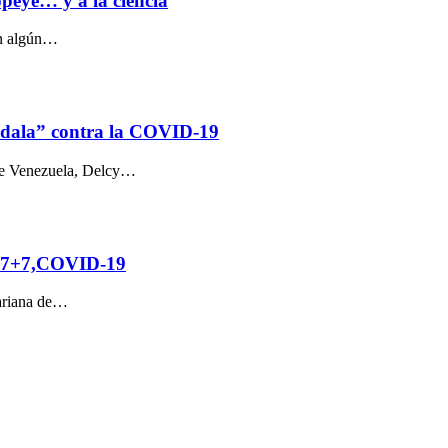
opeye… y a la ciencia
en algún…
bdala” contra la COVID-19
a de Venezuela, Delcy…
do 7+7,COVID-19
variana de…