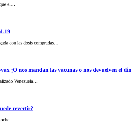
ó que el…
id-19
legada con las dosis compradas…
ovax ¡O nos mandan las vacunas o nos devuelven el din
ealizado Venezuela…
puede revertir?
 noche…