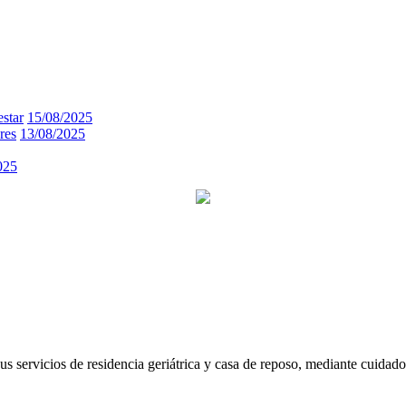
estar
15/08/2025
res
13/08/2025
025
 servicios de residencia geriátrica y casa de reposo, mediante cuidados