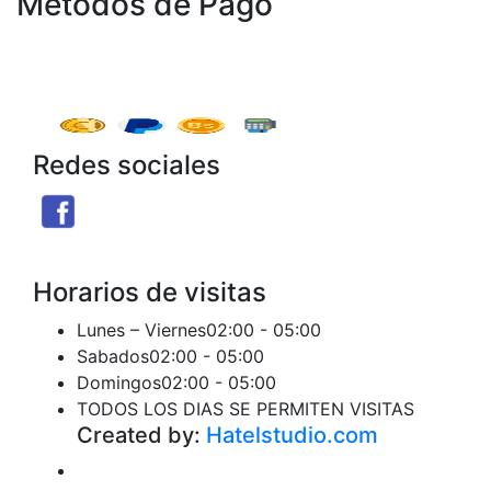
Metodos de Pago
Redes sociales
Facebook
X
Instagram
Threads
Telegram
TikTok
Seguir
Seguir
Seguir
Seguir
Seguir
Seguir
Horarios de visitas
Lunes – Viernes
02:00 - 05:00
Sabados
02:00 - 05:00
Domingos
02:00 - 05:00
TODOS LOS DIAS SE PERMITEN VISITAS
Created by:
Hatelstudio.com