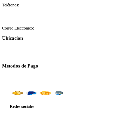
Teléfonos:
+58-212-3151077
+58-212-3152102
+58-412-0680325
Correo Electronico:
info@geriatricoelisa.com
Ubicacion
Metodos de Pago
Redes sociales