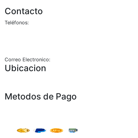
Contacto
Teléfonos:
+58-212-3151077
+58-212-3152102
+58-412-0680325
Correo Electronico:
info@geriatricoelisa.com
Ubicacion
Metodos de Pago