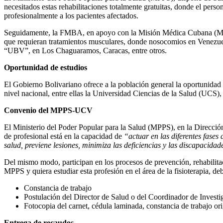
necesitados estas rehabilitaciones totalmente gratuitas, donde el per
profesionalmente a los pacientes afectados.
Seguidamente, la FMBA, en apoyo con la Misión Médica Cubana (MMC),
que requieran tratamientos musculares, donde nosocomios en Venezue
“UBV”, en Los Chaguaramos, Caracas, entre otros.
Oportunidad de estudios
El Gobierno Bolivariano ofrece a la población general la oportunidad d
nivel nacional, entre ellas la Universidad Ciencias de la Salud (U
Convenio del MPPS-UCV
El Ministerio del Poder Popular para la Salud (MPPS), en la Dirección 
de profesional está en la capacidad de
“actuar en las diferentes fases
salud, previene lesiones, minimiza las deficiencias y las discapacidad
Del mismo modo, participan en los procesos de prevención, rehabilitac
MPPS y quiera estudiar esta profesión en el área de la fisioterapia, de
Constancia de trabajo
Postulación del Director de Salud o del Coordinador de Investi
Fotocopia del carnet, cédula laminada, constancia de trabajo ori
Entrega de recaudos