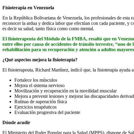
Fisioterapia en Venezuela
En la República Bolivariana de Venezuela, los profesionales de esta r
reconocer la ardua y dedica labor que efectúan con cada paciente, y c
es decir su salud, tanto física como como mental.
El fisioterapeuta del Módulo de la FMBA, resaltó que en Venezuel
entre ellos por causa de accidentes de tránsito terrestre, “uno de
rehabilitación para su recuperación y atención a adultos mayores
¿Qué aspectos mejora la fisioterapia?
El fisioterapeuta, Richard Martínez, indicó que, la fisioterapia ayuda a
Fortalece los músculos
Mejora el sistema nervioso
Movilización y recuperación en la movilidad muscular
Mejora a prevenir lesiones y mejorar las discapacidades deriva
Rutinas de superación física
Ejercicios terapéuticos
Evaluación progresiva del paciente
Dónde acudir
El Ministerio del Poder Popular para la Salud (MPPS), dispone de Sala