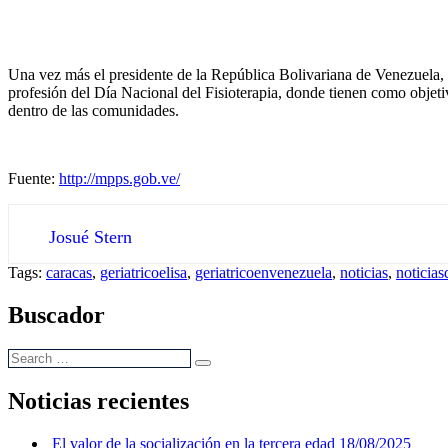
Una vez más el presidente de la República Bolivariana de Venezuela, Ni
profesión del Día Nacional del Fisioterapia, donde tienen como objetiv
dentro de las comunidades.
Fuente:
http://mpps.gob.ve/
Josué Stern
Tags:
caracas
,
geriatricoelisa
,
geriatricoenvenezuela
,
noticias
,
noticias
Buscador
Noticias recientes
El valor de la socialización en la tercera edad
18/08/2025