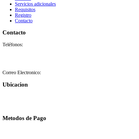
Servicios adicionales
Requisitos
Registro
Contacto
Contacto
Teléfonos:
+58-212-3151077
+58-212-3152102
+58-412-0680325
Correo Electronico:
info@geriatricoelisa.com
Ubicacion
Metodos de Pago