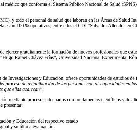
sonal médico que conforma el Sistema Público Nacional de Salud (SPNS), 
 y todo el personal de salud que laboran en las Áreas de Salud Integ
la están 100 % operativos, entre ellos el CDI “Salvador Allende” en 
e ejercer gratuitamente la formación de nuevos profesionales que estudie
CS), “Hugo Rafael Chávez Frías”, Universidad Nacional Experimental R
de Investigaciones y Educación, ofrece oportunidades de estudios de fis
 del proceso de rehabilitación de las personas con discapacidades en l
es que ellas acarrean”.
ión mediante procesos adecuados con fundamentos científicos y de alto 
be presentar:
gación y Educación del respectivo estado
ginal y su última evaluación.