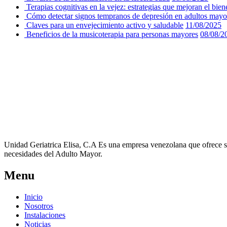
Terapias cognitivas en la vejez: estrategias que mejoran el bien
Cómo detectar signos tempranos de depresión en adultos mayo
Claves para un envejecimiento activo y saludable
11/08/2025
Beneficios de la musicoterapia para personas mayores
08/08/2
Unidad Geriatrica Elisa, C.A Es una empresa venezolana que ofrece sus
necesidades del Adulto Mayor.
Menu
Inicio
Nosotros
Instalaciones
Noticias