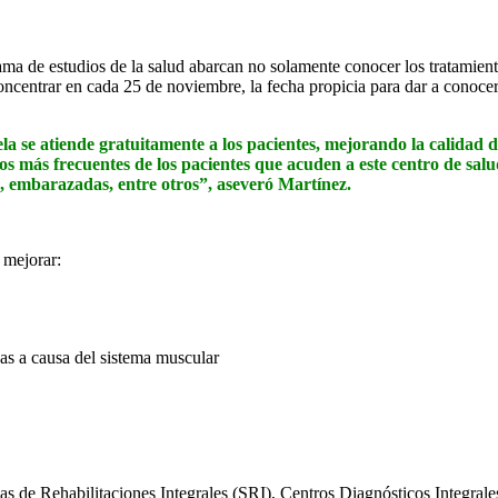
ama de estudios de la salud abarcan no solamente conocer los tratamiento
oncentrar en cada 25 de noviembre, la fecha propicia para dar a conocer
a se atiende gratuitamente a los pacientes, mejorando la calidad d
 los más frecuentes de los pacientes que acuden a este centro de salu
, embarazadas, entre otros”, aseveró Martínez.
 mejorar:
das a causa del sistema muscular
s de Rehabilitaciones Integrales (SRI), Centros Diagnósticos Integrales 