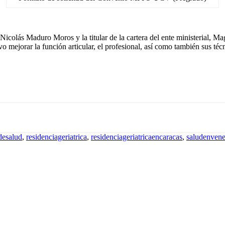
colás Maduro Moros y la titular de la cartera del ente ministerial, Maga
o mejorar la función articular, el profesional, así como también sus téc
desalud
,
residenciageriatrica
,
residenciageriatricaencaracas
,
saludenvene